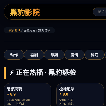
黑豹影院
黑豹领地
/ 狂暴片库 / 热力猎榜
‹
动作
喜剧
悬疑
爱情
科幻
⚡ 正在热播 · 黑豹怒袭
暗影突袭
极地追杀
⭐ 8.9
⭐ 8.0
更新至24集 · 动作剧
全1集 · 犯罪
2025 · 电视剧
2026 · 电影