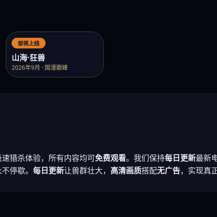
即将上线
山海·狂兽
2026年9月 · 国漫巅峰
极速猎杀体验，所有内容均可
免费观看
。我们保持
每日更新
最新
永不停歇。
每日更新
让兽群壮大，
高清画质
搭配
无广告
，实现真