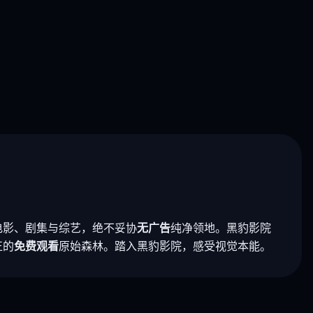
电影、剧集与综艺，绝不妥协
无广告
纯净领地。黑豹影院
正的
免费观看
原始森林。踏入黑豹影院，感受视觉本能。