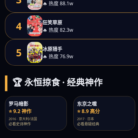
🔥 热度 88.1w
狂笑草原
4
🔥 热度 82.3w
冰原猎手
5
🔥 热度 76.9w
🏆 永恒掠食 · 经典神作
罗马暗影
东京之噬
⭐ 9.2 神作
⭐ 8.9 高分
2016 · 意大利/法国
2017 · 日本
必看史诗神作
必看悬疑经典