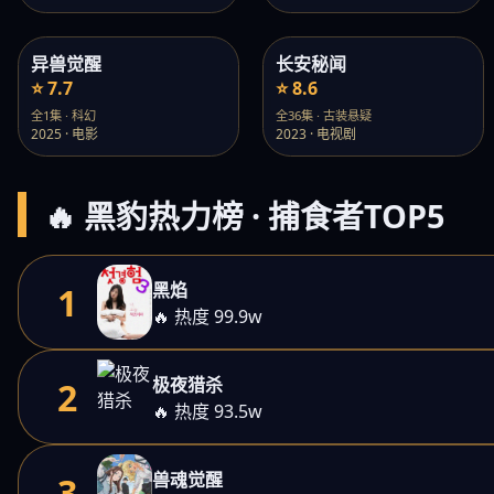
异兽觉醒
长安秘闻
⭐ 7.7
⭐ 8.6
全1集 · 科幻
全36集 · 古装悬疑
2025 · 电影
2023 · 电视剧
🔥 黑豹热力榜 · 捕食者TOP5
黑焰
1
🔥 热度 99.9w
极夜猎杀
2
🔥 热度 93.5w
兽魂觉醒
3